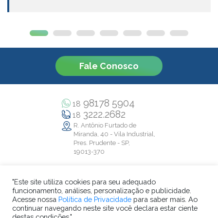
Fale Conosco
98178 5904
18
3222.2682
18
R. Antônio Furtado de
Miranda, 40 - Vila Industrial,
Pres. Prudente - SP,
19013-370
"Este site utiliza cookies para seu adequado
funcionamento, análises, personalização e publicidade.
Acesse nossa
Política de Privacidade
para saber mais. Ao
Colégio Criarte ® 2026 - Todos os direitos reservados.
continuar navegando neste site você declara estar ciente
CNPJ: 57.323.560/0001-02
destas condições."