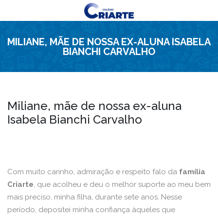
MILIANE, MÃE DE NOSSA EX-ALUNA ISABELA
BIANCHI CARVALHO
Miliane, mãe de nossa ex-aluna
Isabela Bianchi Carvalho
Com muito carinho, admiração e respeito falo da
família
Criarte
, que acolheu e deu o melhor suporte ao meu bem
mais preciso, minha filha, durante sete anos. Nesse
período, depositei minha confiança àqueles que