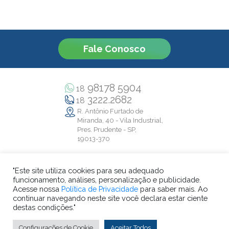
Fale Conosco
98178 5904
18
3222.2682
18
R. Antônio Furtado de
Miranda, 40 - Vila Industrial,
Pres. Prudente - SP,
19013-370
"Este site utiliza cookies para seu adequado
funcionamento, análises, personalização e publicidade.
Acesse nossa
Política de Privacidade
para saber mais. Ao
Colégio Criarte ® 2026 - Todos os direitos reservados.
continuar navegando neste site você declara estar ciente
CNPJ: 57.323.560/0001-02
destas condições."
Criado por:
Configurações de Cookie
Aceitar Todos