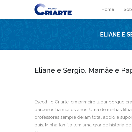
Home
Sob
ELIANE E S
Eliane e Sergio, Mamãe e Pap
Escolhi o Criarte, em primeiro lugar porque e
parceiros há muitos anos. Uma de minhas filha
professores sempre deram total apoio e supor
pais. Minha família tem uma grande história d