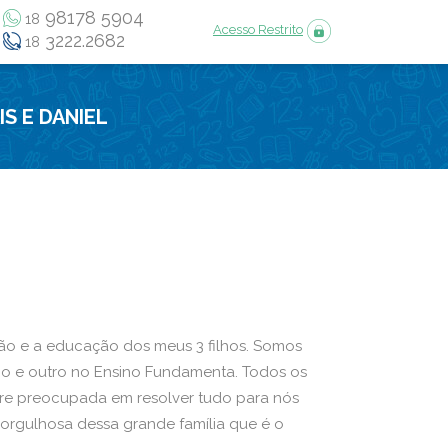
98178 5904
18
Acesso Restrito
3222.2682
18
IS E DANIEL
eção e a educação dos meus 3 filhos. Somos
dio e outro no Ensino Fundamenta. Todos os
mpre preocupada em resolver tudo para nós
o orgulhosa dessa grande família que é o