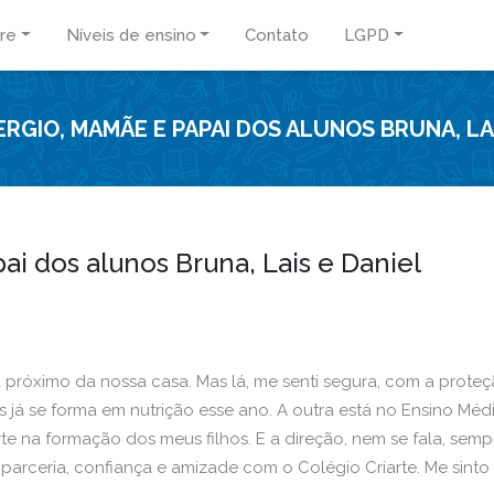
re
Níveis de ensino
Contato
LGPD
ERGIO, MAMÃE E PAPAI DOS ALUNOS BRUNA, LA
ai dos alunos Bruna, Lais e Daniel
ra próximo da nossa casa. Mas lá, me senti segura, com a prot
s já se forma em nutrição esse ano. A outra está no Ensino Mé
te na formação dos meus filhos. E a direção, nem se fala, se
e parceria, confiança e amizade com o Colégio Criarte. Me sint