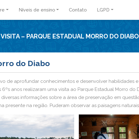
re
Níveis de ensino
Contato
LGPD
VISITA – PARQUE ESTADUAL MORRO DO DIABO
orro do Diabo
etivo de aprofundar conhecimentos e desenvolver habilidades
os 6ºs anos realizaram uma visita ao Parque Estadual Morro do
diversas informações sobre a área de preservação em questão, s
auna presente na região. Puderam observar as paisagens natura
eu a aprendizagem e o desenvolvimento de conceitos relevan
alecimento da consciência ecológica das crianças.