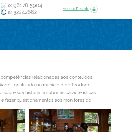
98178 5904
18
Acesso Restrito
3222.2682
18
 e competências relacionadas aos conteúdos
 Diabo, localizado no município de Teodoro
obre sua história, e sobre as características
is e fazer questionamentos aos monitores do
tes para as áreas de estudos de Ciências