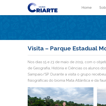
Home
Sob
Visita – Parque Estadual M
Nos dias 15 e 23 de maio de 2019, com o obj
de Geografia, História e Ciências os alunos d
Sampaio/SP. Durante a visita o grupo recebeu 
fisiográficas do bioma Mata Atlântica e da f
Parque que lhes acompanharam, o que favorec
Humanas e Ciências da Natureza, além do fort