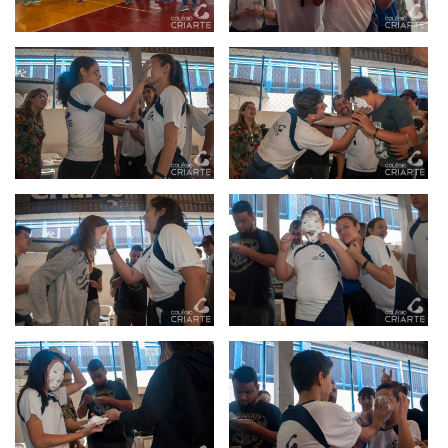
como: corrida do saco, cabo de guerra, torta na cara,
entre outros. No final tivemos a equipe Haindall como
campeã, contudo, independente do resultado, ambas as
equipes merecem os parabéns pela belíssima
participação, entusiasmo, alegria e cooperação
demostrados durante toda a Gincana.